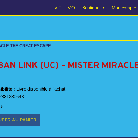
V.F.
V.O.
Boutique
Mon compte
RACLE THE GREAT ESCAPE
AN LINK (UC) – MISTER MIRACL
bilité :
Livre disponible à l’achat
238133064X
ck
té
UTER AU PANIER
N