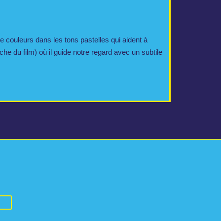
e couleurs dans les tons pastelles qui aident à
iche du film) où il guide notre regard avec un subtile