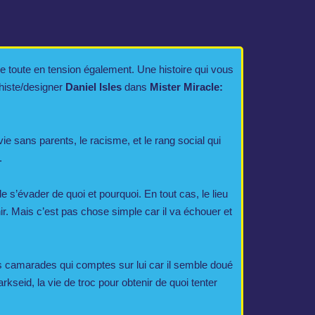
e toute en tension également. Une histoire qui vous
phiste/designer
Daniel Isles
dans
Mister Miracle:
e sans parents, le racisme, et le rang social qui
.
 s’évader de quoi et pourquoi. En tout cas, le lieu
r. Mais c’est pas chose simple car il va échouer et
es camarades qui comptes sur lui car il semble doué
rkseid, la vie de troc pour obtenir de quoi tenter