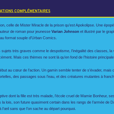
ATIONS COMPLÉMENTAIRES
R
LE
on, celle de Mister Miracle de la prison qu’est Apokolipse. Une épopé
l’auteur de roman pour jeunesse
Varian Johnson
et illustré par le gra
el au format souple d’Urban Comics.
E
sujets très graves comme le despotisme, l’inégalité des classes, la vi
ément. Mais ces thèmes ne sont là qu’en fond de l’histoire principale
début au cœur de l’action. Un gamin semble tenter de s’évader, mais de
telles, des passages sous l’eau, et des créatures mutantes à franchi
tive dont la fille est très malade, l’école cruel de Mamie Bonheur, s
s la lois, son future quasiment certain dans les rangs de l’armée de Da
à l’œil sans que l’on sache au départ pourquoi.