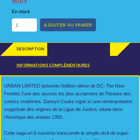
99,00
€
En stock
quantité
AJOUTER AU PANIER
de
URBAN
LIMITED
2025
DESCRIPTION
-
T01
INFORMATIONS COMPLÉMENTAIRES
-
URBAN
LIMITED
URBAN LIMITED présente l’édition ultime de DC: The New
:
Frontier, l’une des œuvres les plus acclamées de l’histoire des
THE
comics modernes. Darwyn Cooke signe ici une réinterprétation
NEW
magistrale des origines de la Ligue de Justice, située dans
FRONTIER
l’Amérique des années 1950.
Cette saga en 6 numéros transcende le simple récit de super-