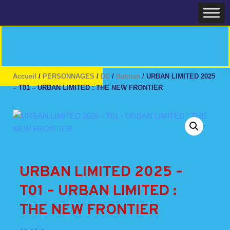
Skip
Home
to
content
Accueil
/
PERSONNAGES
/
DC
/
Batman
/ URBAN LIMITED 2025
– T01 – URBAN LIMITED : THE NEW FRONTIER
URBAN LIMITED 2025 –
T01 – URBAN LIMITED :
THE NEW FRONTIER