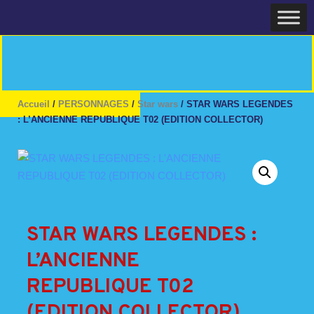
Skip
Home
to
content
Accueil
/
PERSONNAGES
/
Star wars
/ STAR WARS LEGENDES
: L’ANCIENNE REPUBLIQUE T02 (EDITION COLLECTOR)
STAR WARS LEGENDES :
L’ANCIENNE
REPUBLIQUE T02
(EDITION COLLECTOR)