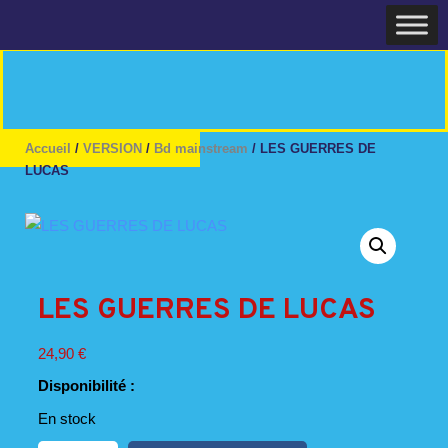
Skip
Home
to
content
Accueil
/
VERSION
/
Bd mainstream
/ LES GUERRES DE
LUCAS
LES GUERRES DE LUCAS
24,90
€
Disponibilité :
En stock
quantité