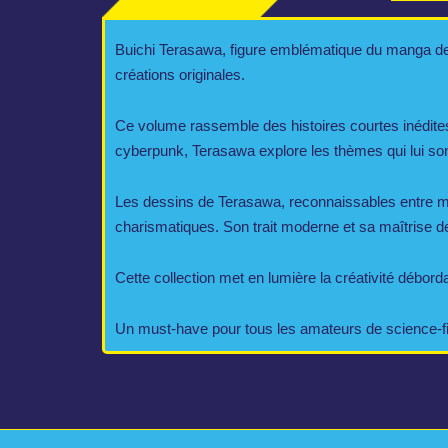
Buichi Terasawa, figure emblématique du manga de
créations originales.
Ce volume rassemble des histoires courtes inédites 
cyberpunk, Terasawa explore les thèmes qui lui sont 
Les dessins de Terasawa, reconnaissables entre mi
charismatiques. Son trait moderne et sa maîtrise d
Cette collection met en lumière la créativité débord
Un must-have pour tous les amateurs de science-fic