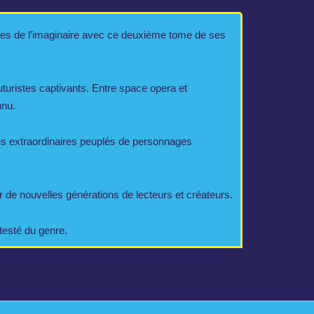
es de l’imaginaire avec ce deuxième tome de ses
uturistes captivants. Entre space opera et
nnu.
es extraordinaires peuplés de personnages
er de nouvelles générations de lecteurs et créateurs.
testé du genre.