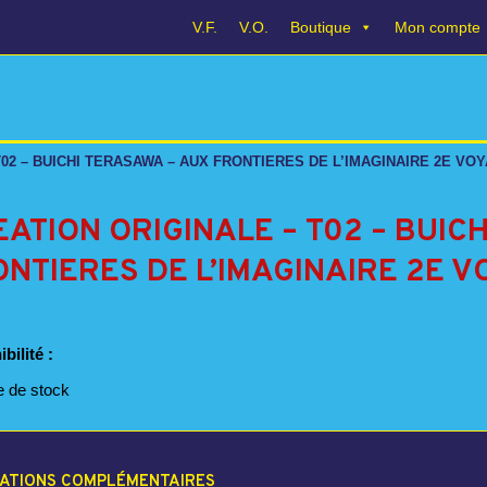
V.F.
V.O.
Boutique
Mon compte
T02 – BUICHI TERASAWA – AUX FRONTIERES DE L’IMAGINAIRE 2E VO
ATION ORIGINALE – T02 – BUIC
NTIERES DE L’IMAGINAIRE 2E 
bilité :
e de stock
ATIONS COMPLÉMENTAIRES