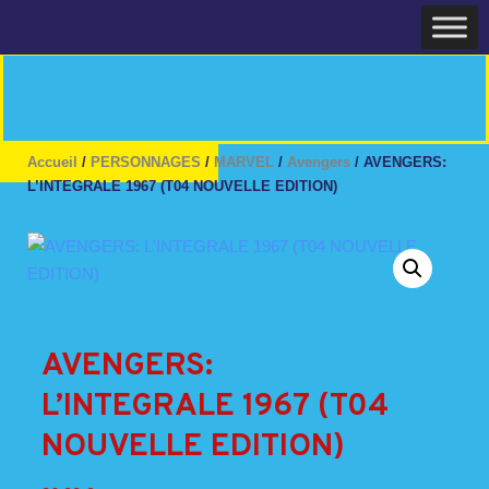
Skip
Home
to
content
Accueil
/
PERSONNAGES
/
MARVEL
/
Avengers
/ AVENGERS:
L’INTEGRALE 1967 (T04 NOUVELLE EDITION)
AVENGERS:
L’INTEGRALE 1967 (T04
NOUVELLE EDITION)