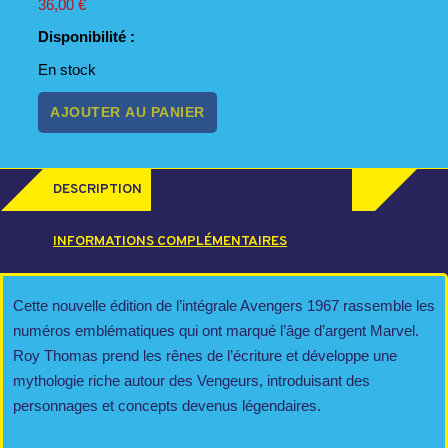
36,00
€
Disponibilité :
En stock
quantité
AJOUTER AU PANIER
de
AVENGERS:
L'INTEGRALE
1967
DESCRIPTION
(T04
NOUVELLE
INFORMATIONS COMPLÉMENTAIRES
EDITION)
Cette nouvelle édition de l’intégrale Avengers 1967 rassemble les
numéros emblématiques qui ont marqué l’âge d’argent Marvel.
Roy Thomas prend les rênes de l’écriture et développe une
mythologie riche autour des Vengeurs, introduisant des
personnages et concepts devenus légendaires.