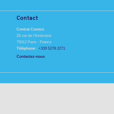
Contact
Central Comics
25 rue de l'Ambroisie
75012 Paris - France
Téléphone :
+339 5278 2271
Contactez-nous