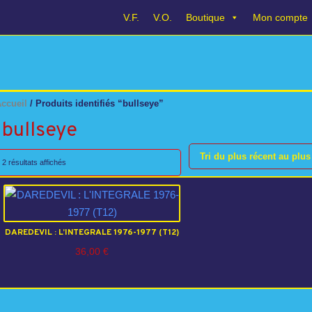
V.F.
V.O.
Boutique
Mon compte
ccueil
/ Produits identifiés “bullseye”
bullseye
Tri du plus récent au plus
Trié
2 résultats affichés
du
plus
récent
au
plus
DAREDEVIL : L’INTEGRALE 1976-1977 (T12)
ancien
36,00
€