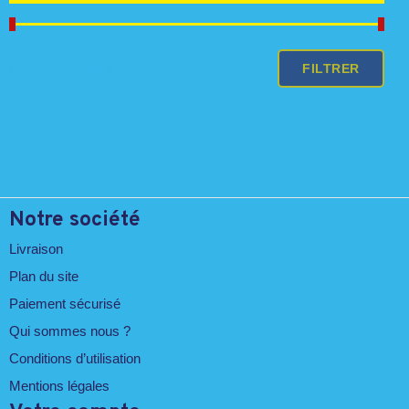
Prix
Prix
FILTRER
Prix :
10 €
—
20 €
min
max
Notre société
Livraison
Plan du site
Paiement sécurisé
Qui sommes nous ?
Conditions d’utilisation
Mentions légales