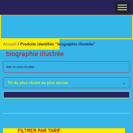
Skip
Home
to
content
Accueil
/ Produits identifiés “biographie illustrée”
biographie illustrée
Voici le seul résultat
Tri du plus récent au plus ancien
FILTRER PAR TARIF