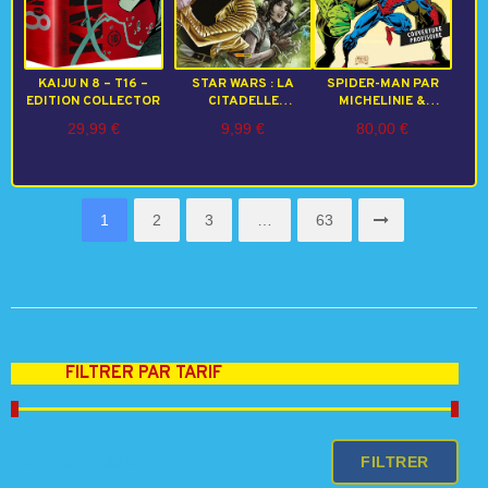
KAIJU N 8 – T16 –
STAR WARS : LA
SPIDER-MAN PAR
EDITION COLLECTOR
CITADELLE
MICHELINIE &
HURLANTE
BAGLEY T02
29,99
€
9,99
€
80,00
€
1
2
3
…
63
FILTRER PAR TARIF
Prix
Prix
FILTRER
Prix :
0 €
—
130 €
min
max