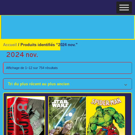
Skip
Home
to
content
Accueil
/ Produits identifiés “2024 nov.”
2024 nov.
Trié
Affichage de 1–12 sur 754 résultats
du
plus
Tri du plus récent au plus ancien
récent
au
plus
ancien