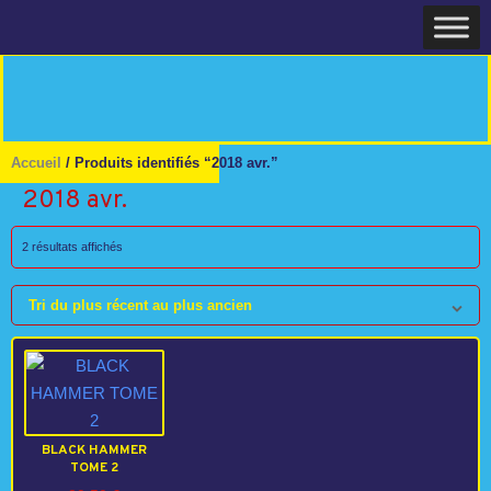
Skip
Home
to
content
Accueil
/ Produits identifiés “2018 avr.”
2018 avr.
Trié
2 résultats affichés
du
plus
Tri du plus récent au plus ancien
récent
au
plus
ancien
BLACK HAMMER
TOME 2