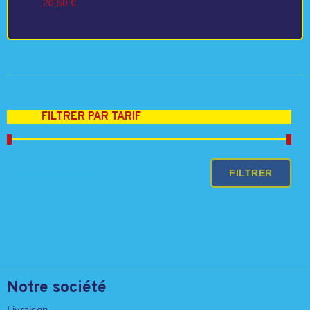
20,50
€
FILTRER PAR TARIF
Prix
Prix
FILTRER
Prix :
20 €
—
40 €
min
max
Notre société
Livraison