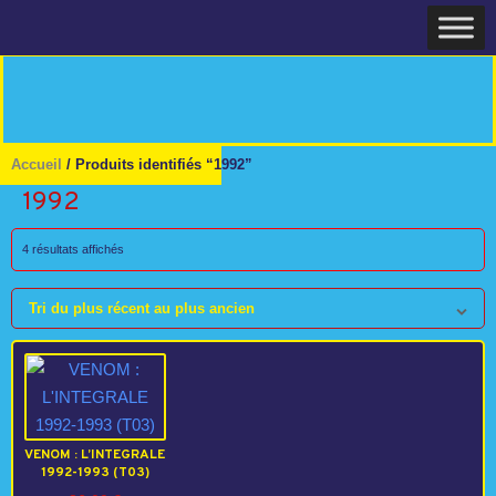
Skip
Home
to
content
Accueil
/ Produits identifiés “1992”
1992
Trié
4 résultats affichés
du
plus
Tri du plus récent au plus ancien
récent
au
plus
ancien
VENOM : L’INTEGRALE
1992-1993 (T03)