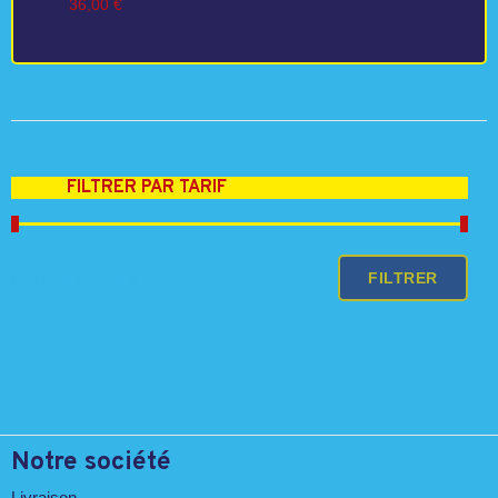
36,00
€
FILTRER PAR TARIF
Prix
Prix
FILTRER
Prix :
30 €
—
40 €
min
max
Notre société
Livraison