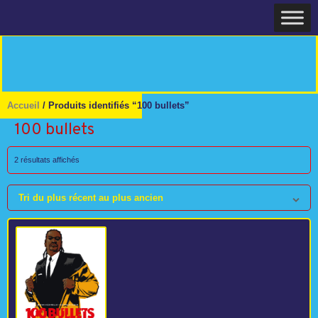
Skip
Home
to
content
Accueil
/ Produits identifiés “100 bullets”
100 bullets
Trié
2 résultats affichés
du
plus
Tri du plus récent au plus ancien
récent
au
plus
ancien